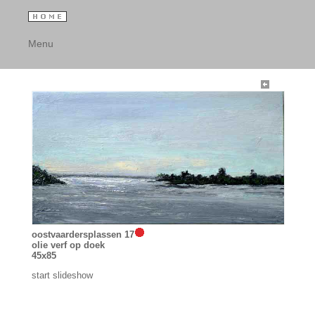
Menu
oostvaardersplassen 17
olie verf op doek
45x85
start slideshow